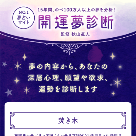
焚き木
夢辞典カテゴリ
家具/インテリア雑貨/生活用品
生活用品