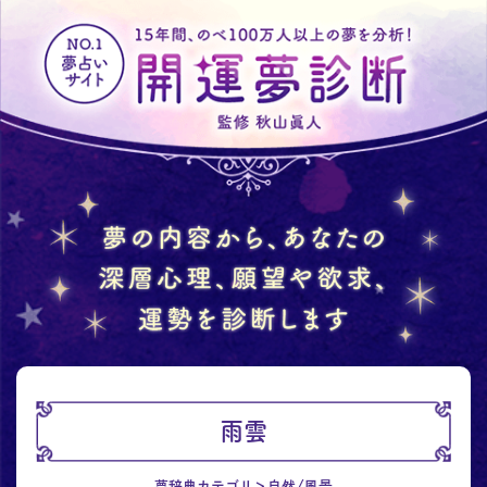
雨雲
夢辞典カテゴリ
自然/風景