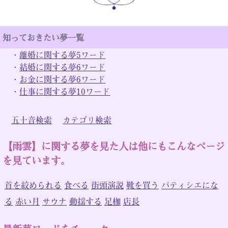
知っておきたい夢一覧
・
離婚に関する夢5ワード
・
結婚に関する夢6ワード
・
お金に関する夢6ワード
・
仕事に関する夢10ワード
五十音検索
カテゴリ検索
【雨雲】に関する夢を見た人は他にもこんなページ
を見ています。
首を絞められる
食べる
街頭演説
靴を買う
パティシエにな
る
赤い月
サウナ
動揺する
足枷
店長