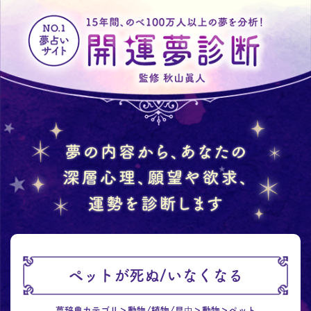
ペットが死ぬ/いなくなる
夢辞典カテゴリ
動物/植物/昆虫
動物
ペット