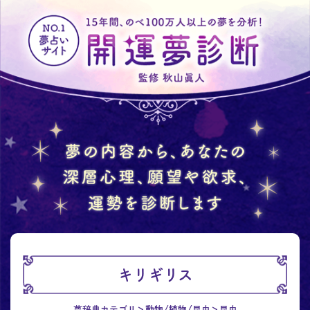
キリギリス
夢辞典カテゴリ
動物/植物/昆虫
昆虫