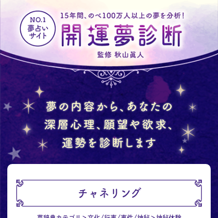
チャネリング
夢辞典カテゴリ
文化/行事/事件/神秘
神秘体験