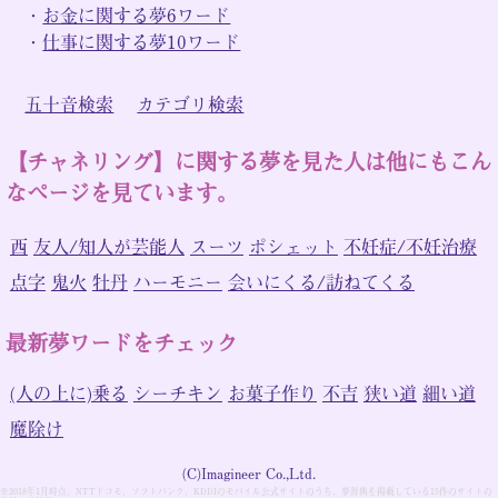
・
お金に関する夢6ワード
・
仕事に関する夢10ワード
五十音検索
カテゴリ検索
【チャネリング】に関する夢を見た人は他にもこん
なページを見ています。
西
友人/知人が芸能人
スーツ
ポシェット
不妊症/不妊治療
点字
鬼火
牡丹
ハーモニー
会いにくる/訪ねてくる
最新夢ワードをチェック
(人の上に)乗る
シーチキン
お菓子作り
不吉
狭い道
細い道
魔除け
(C)Imagineer Co.,Ltd.
※2018年1月時点。NTTドコモ、ソフトバンク、KDDIのモバイル公式サイトのうち、夢辞典を掲載している15件のサイトの