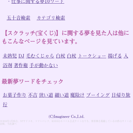
・
仕事に関する夢10ワード
五十音検索
カテゴリ検索
【スクラッチ(宝くじ)】に関する夢を見た人は他に
もこんなページを見ています。
未熟児
DJ
毛むくじゃら
白杖
白杖
トークショー
揚げる
入
浴剤
著作権
手が動かない
最新夢ワードをチェック
お菓子作り
不吉
狭い道
細い道
魔除け
ブーイング
日帰り旅
行
(C)Imagineer Co.,Ltd.
※2018年1月時点。NTTドコモ、ソフトバンク、KDDIのモバイル公式サイトのうち、夢辞典を掲載している15件のサイトの
比較。当社調べ