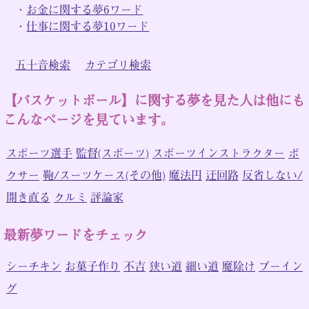
・
お金に関する夢6ワード
・
仕事に関する夢10ワード
五十音検索
カテゴリ検索
【バスケットボール】に関する夢を見た人は他にも
こんなページを見ています。
スポーツ選手
監督(スポーツ)
スポーツインストラクター
ボ
クサー
鞄/スーツケース(その他)
魔法円
迂回路
反省しない/
開き直る
クルミ
評論家
最新夢ワードをチェック
シーチキン
お菓子作り
不吉
狭い道
細い道
魔除け
ブーイン
グ