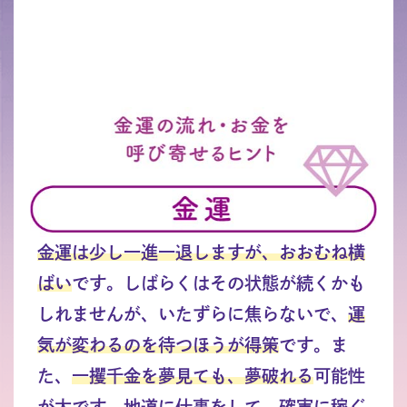
金運は少し一進一退しますが、おおむね横
ばい
です。しばらくはその状態が続くかも
しれませんが、いたずらに焦らないで、
運
気が変わるのを待つほうが得策
です。ま
た、
一攫千金を夢見ても、夢破れる
可能性
が大です。
地道に仕事をして、確実に稼ぐ