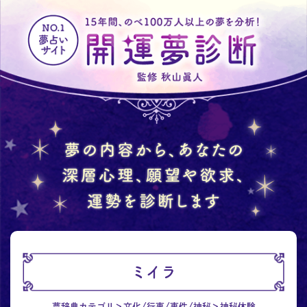
ミイラ
夢辞典カテゴリ
文化/行事/事件/神秘
神秘体験