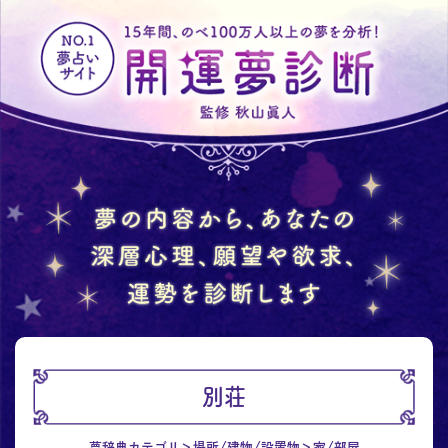
別荘
夢辞典カテゴリ
場所/建物/設置物
家/部屋