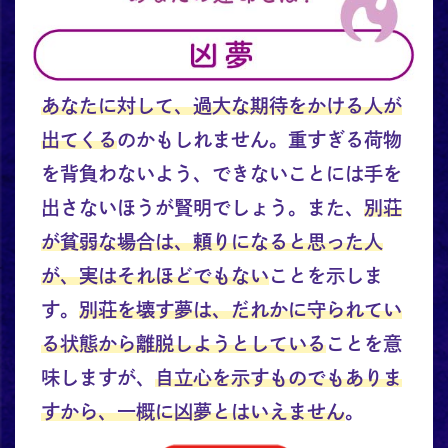
あなたに対して、過大な期待をかける人が
出てくる
のかもしれません。重すぎる荷物
を背負わないよう、できないことには手を
出さないほうが賢明でしょう。また、
別荘
が貧弱な場合は、頼りになると思った人
が、実はそれほどでもない
ことを示しま
す。
別荘を壊す夢は、だれかに守られてい
る状態から離脱しようとしている
ことを意
味しますが、
自立心を示すものでもありま
すから、一概に凶夢とはいえません
。