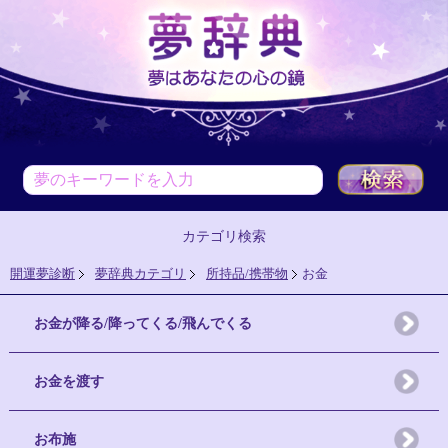
カテゴリ検索
開運夢診断
夢辞典カテゴリ
所持品/携帯物
お金
お金が降る/降ってくる/飛んでくる
お金を渡す
お布施