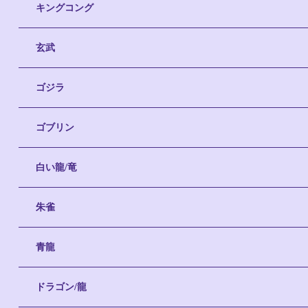
キングコング
玄武
ゴジラ
ゴブリン
白い龍/竜
朱雀
青龍
ドラゴン/龍