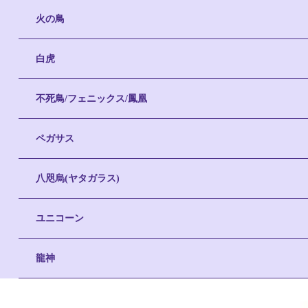
火の鳥
白虎
不死鳥/フェニックス/鳳凰
ペガサス
八咫烏(ヤタガラス)
ユニコーン
龍神