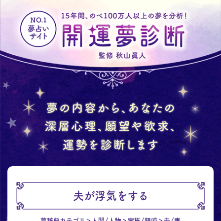
夫が浮気をする
夢辞典カテゴリ
人間/人物
家族/親戚
夫/妻