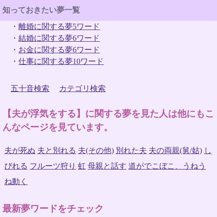
知っておきたい夢一覧
・
離婚に関する夢5ワード
・
結婚に関する夢6ワード
・
お金に関する夢6ワード
・
仕事に関する夢10ワード
五十音検索
カテゴリ検索
【夫が浮気をする】に関する夢を見た人は他にもこ
んなページを見ています。
夫が死ぬ
夫と別れる
夫(その他)
別れた夫
夫の両親(舅/姑)
し
びれる
フルーツ狩り
虹
母親と話す
道がでこぼこ、うねう
ね動く
最新夢ワードをチェック