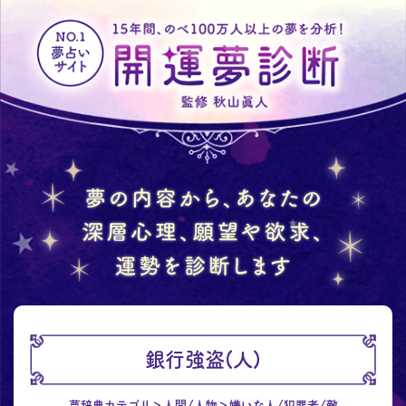
銀行強盗(人)
夢辞典カテゴリ
人間/人物
嫌いな人/犯罪者/敵