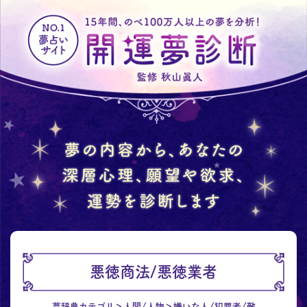
悪徳商法/悪徳業者
夢辞典カテゴリ
人間/人物
嫌いな人/犯罪者/敵