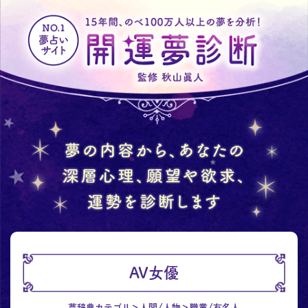
AV女優
夢辞典カテゴリ
人間/人物
職業/有名人