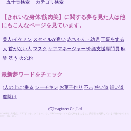
五十音検索
カテゴリ検索
【きれいな身体/筋肉美】に関する夢を見た人は他
にもこんなページを見ています。
美人/イケメン
スタイルが良い
赤ちゃん・幼児
工事をする
人
首がない人
マスク
ケアマネージャー/介護支援専門員
麻
酔
洗う
火の粉
最新夢ワードをチェック
(人の上に)乗る
シーチキン
お菓子作り
不吉
狭い道
細い道
魔除け
(C)Imagineer Co.,Ltd.
※2018年1月時点。NTTドコモ、ソフトバンク、KDDIのモバイル公式サイトのうち、夢辞典を掲載している15件のサイトの
比較。当社調べ