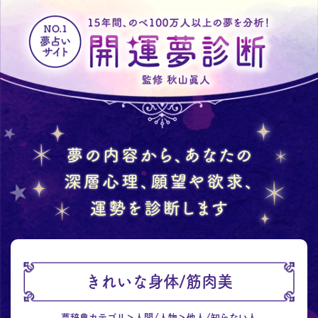
きれいな身体/筋肉美
夢辞典カテゴリ
人間/人物
他人/知らない人