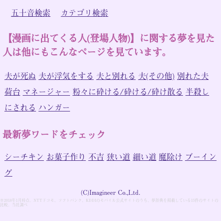
五十音検索
カテゴリ検索
【漫画に出てくる人(登場人物)】に関する夢を見た
人は他にもこんなページを見ています。
夫が死ぬ
夫が浮気をする
夫と別れる
夫(その他)
別れた夫
荷台
マネージャー
粉々に砕ける/砕ける/砕け散る
半殺し
にされる
ハンガー
最新夢ワードをチェック
シーチキン
お菓子作り
不吉
狭い道
細い道
魔除け
ブーイン
グ
(C)Imagineer Co.,Ltd.
※2018年1月時点。NTTドコモ、ソフトバンク、KDDIのモバイル公式サイトのうち、夢辞典を掲載している15件のサイトの
比較。当社調べ