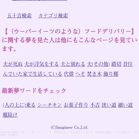
五十音検索
カテゴリ検索
【（ウーバーイーツのような）フードデリバリー】
に関する夢を見た人は他にもこんなページを見てい
ます。
夫が死ぬ
夫が浮気をする
夫と別れる
夫(その他)
踏切
昔住
んでいた家で生活している
代償
へそ
焚き木
飾り棚
最新夢ワードをチェック
(人の上に)乗る
シーチキン
お菓子作り
不吉
狭い道
細い道
魔除け
(C)Imagineer Co.,Ltd.
※2018年1月時点。NTTドコモ、ソフトバンク、KDDIのモバイル公式サイトのうち、夢辞典を掲載している15件のサイトの
比較。当社調べ