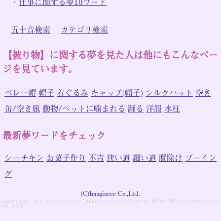
・
仕事に関する夢10ワード
五十音検索
カテゴリ検索
【被り物】に関する夢を見た人は他にもこんなペー
ジを見ています。
ベレー帽
帽子
着ぐるみ
キャップ(帽子)
シルクハット
空き
缶/空き瓶
動物/ペットに噛まれる
踊る
洋服
水柱
最新夢ワードをチェック
シーチキン
お菓子作り
不吉
狭い道
細い道
魔除け
ブーイン
グ
(C)Imagineer Co.,Ltd.
※2018年1月時点。NTTドコモ、ソフトバンク、KDDIのモバイル公式サイトのうち、夢辞典を掲載している15件のサイトの
比較。当社調べ