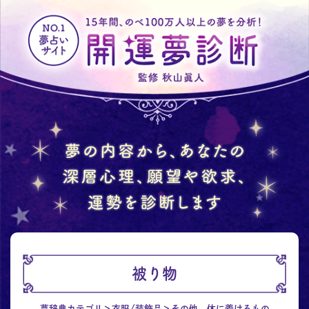
被り物
夢辞典カテゴリ
衣服/装飾品
その他、体に着けるもの