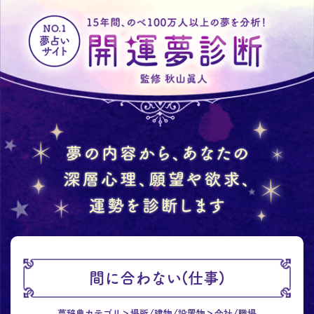
間に合わない(仕事)
夢辞典カテゴリ
場所/建物/設置物
会社/職場