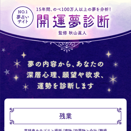
残業
夢辞典カテゴリ
場所/建物/設置物
会社/職場