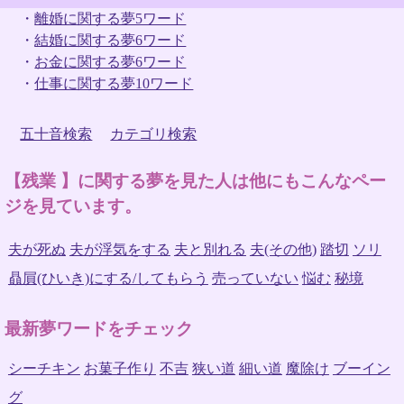
・
離婚に関する夢5ワード
・
結婚に関する夢6ワード
・
お金に関する夢6ワード
・
仕事に関する夢10ワード
五十音検索
カテゴリ検索
【残業 】に関する夢を見た人は他にもこんなペー
ジを見ています。
夫が死ぬ
夫が浮気をする
夫と別れる
夫(その他)
踏切
ソリ
贔屓(ひいき)にする/してもらう
売っていない
悩む
秘境
最新夢ワードをチェック
シーチキン
お菓子作り
不吉
狭い道
細い道
魔除け
ブーイン
グ