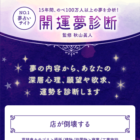
店が倒壊する
夢辞典カテゴリ
場所/建物/設置物
商業/工業施設