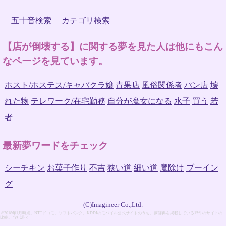
五十音検索
カテゴリ検索
【店が倒壊する】に関する夢を見た人は他にもこん
なページを見ています。
ホスト/ホステス/キャバクラ嬢
青果店
風俗関係者
パン店
壊
れた物
テレワーク/在宅勤務
自分が魔女になる
水子
買う
若
者
最新夢ワードをチェック
シーチキン
お菓子作り
不吉
狭い道
細い道
魔除け
ブーイン
グ
(C)Imagineer Co.,Ltd.
※2018年1月時点。NTTドコモ、ソフトバンク、KDDIのモバイル公式サイトのうち、夢辞典を掲載している15件のサイトの
比較。当社調べ