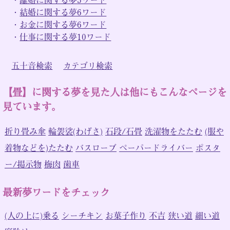
・
結婚に関する夢6ワード
・
お金に関する夢6ワード
・
仕事に関する夢10ワード
五十音検索
カテゴリ検索
【畳】に関する夢を見た人は他にもこんなページを
見ています。
折り畳み傘
輪袈裟(わげさ)
石段/石畳
洗濯物をたたむ
(服や
着物などを)たたむ
バスローブ
ペーパードライバー
ポスタ
ー/掲示物
梅肉
歯車
最新夢ワードをチェック
(人の上に)乗る
シーチキン
お菓子作り
不吉
狭い道
細い道