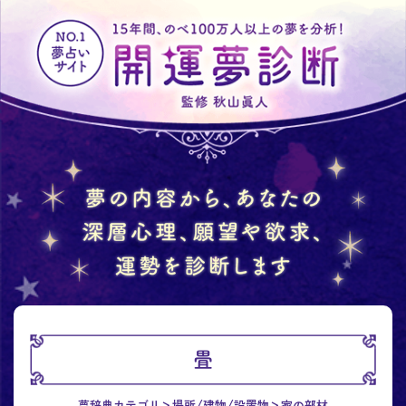
畳
夢辞典カテゴリ
場所/建物/設置物
家の部材