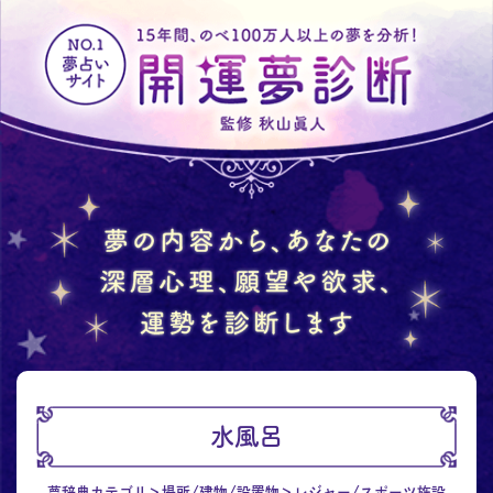
水風呂
夢辞典カテゴリ
場所/建物/設置物
レジャー/スポーツ施設