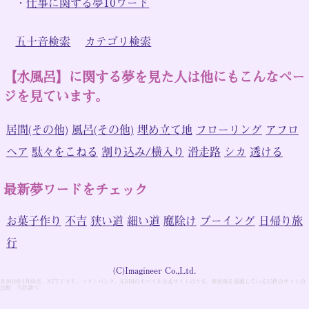
・
仕事に関する夢10ワード
五十音検索
カテゴリ検索
【水風呂】に関する夢を見た人は他にもこんなペー
ジを見ています。
居間(その他)
風呂(その他)
埋め立て地
フローリング
アフロ
ヘア
駄々をこねる
割り込み/横入り
滑走路
シカ
透ける
最新夢ワードをチェック
お菓子作り
不吉
狭い道
細い道
魔除け
ブーイング
日帰り旅
行
(C)Imagineer Co.,Ltd.
※2018年1月時点。NTTドコモ、ソフトバンク、KDDIのモバイル公式サイトのうち、夢辞典を掲載している15件のサイトの
比較。当社調べ