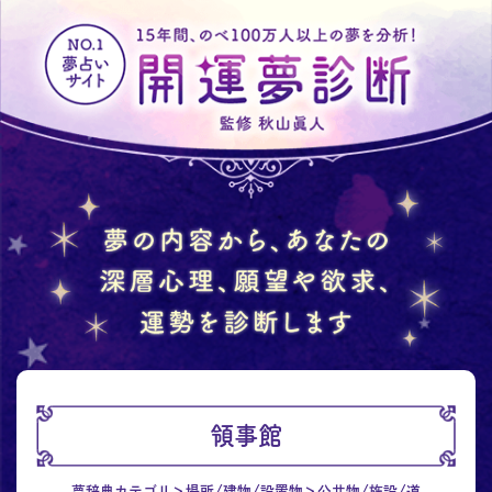
領事館
夢辞典カテゴリ
場所/建物/設置物
公共物/施設/道