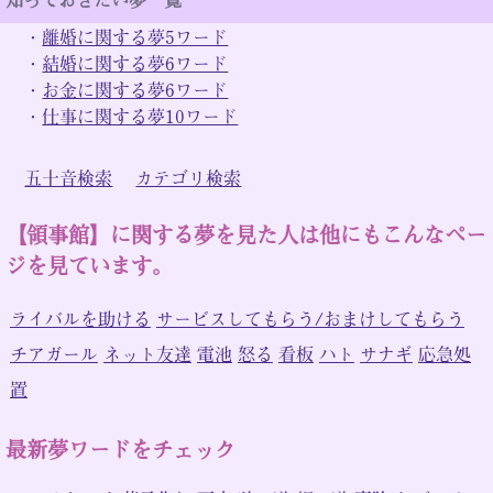
・
離婚に関する夢5ワード
・
結婚に関する夢6ワード
・
お金に関する夢6ワード
・
仕事に関する夢10ワード
五十音検索
カテゴリ検索
【領事館】に関する夢を見た人は他にもこんなペー
ジを見ています。
ライバルを助ける
サービスしてもらう/おまけしてもらう
チアガール
ネット友達
電池
怒る
看板
ハト
サナギ
応急処
置
最新夢ワードをチェック