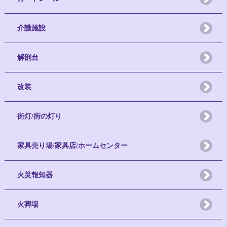
介護施設
解剖台
改装
街灯/街の灯り
家具売り場/家具店/ホームセンター
火災報知器
火葬場