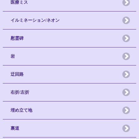
医療ミス
イルミネーション/ネオン
慰霊碑
岩
迂回路
右折/左折
埋め立て地
裏道