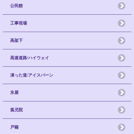
公民館
工事現場
高架下
高速道路/ハイウェイ
凍った道/アイスバーン
氷屋
孤児院
戸籍