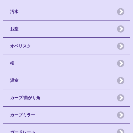
汚水
お堂
オベリスク
檻
温室
カーブ/曲がり角
カーブミラー
ガードレール