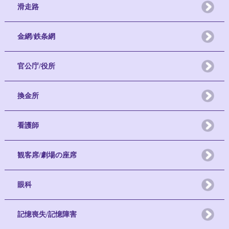
滑走路
金網/鉄条網
官公庁/役所
換金所
看護師
観客席/劇場の座席
眼科
記憶喪失/記憶障害