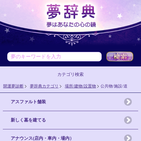
カテゴリ検索
開運夢診断
夢辞典カテゴリ
場所/建物/設置物
公共物/施設/道
アスファルト舗装
新しく墓を建てる
アナウンス(店内・車内・場内）