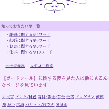
知っておきたい夢一覧
・
離婚に関する夢5ワード
・
結婚に関する夢6ワード
・
お金に関する夢6ワード
・
仕事に関する夢10ワード
五十音検索
カテゴリ検索
【ガードレール】に関する夢を見た人は他にもこん
なページを見ています。
外交官
ピンク/桃色
寄付/献金/募金
金箔
ドッグラン
波模
様
枝毛
広場
パジャマ/寝巻き
護身術