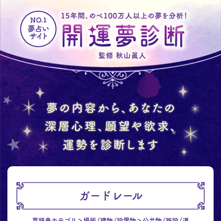
ガードレール
夢辞典カテゴリ
場所/建物/設置物
公共物/施設/道