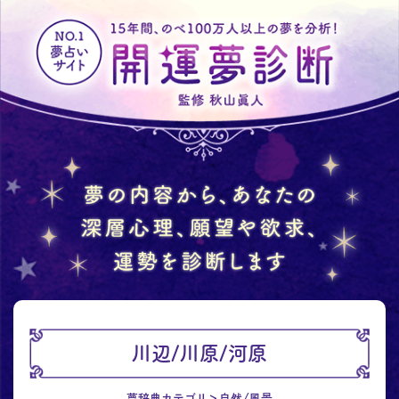
川辺/川原/河原
夢辞典カテゴリ
自然/風景