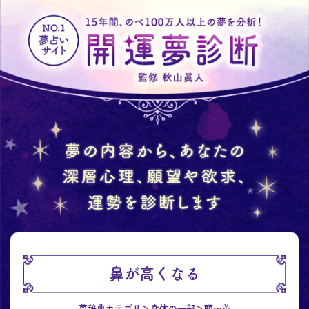
鼻が高くなる
夢辞典カテゴリ
身体の一部
頭～首