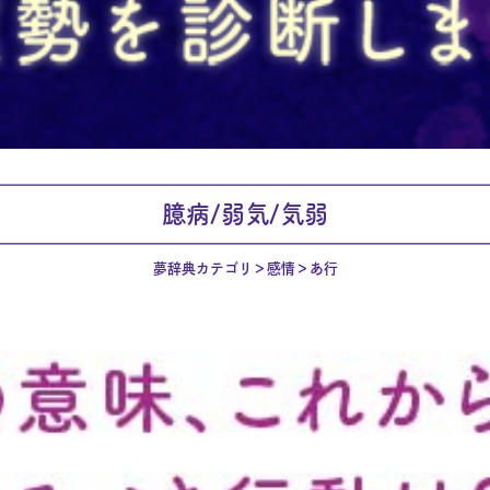
臆病/弱気/気弱
夢辞典カテゴリ
感情
あ行