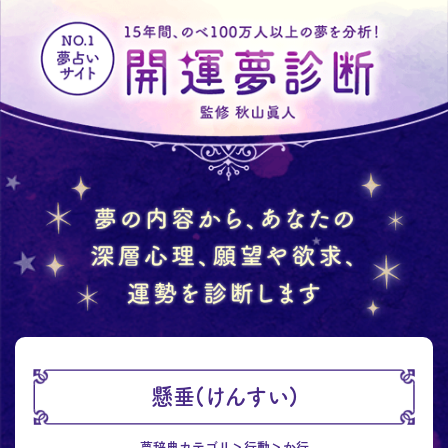
懸垂(けんすい)
夢辞典カテゴリ
行動
か行