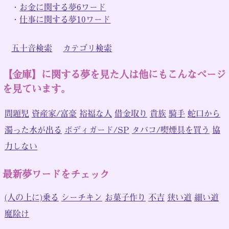
・
お金に関する夢6ワード
・
仕事に関する夢10ワード
五十音検索
カテゴリ検索
【金庫】に関する夢を見た人は他にもこんなページ
を見ています。
問題児
資産家/富豪
裕福な人
借金取り
貴族
騎手
蛇口から
濁った水が出る
ボディガード/SP
タバコ/喫煙具を買う
協
力しない
最新夢ワードをチェック
(人の上に)乗る
シーチキン
お菓子作り
不吉
狭い道
細い道
魔除け