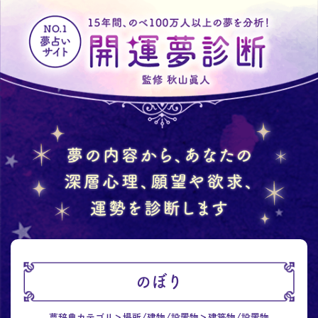
のぼり
夢辞典カテゴリ
場所/建物/設置物
建築物/設置物