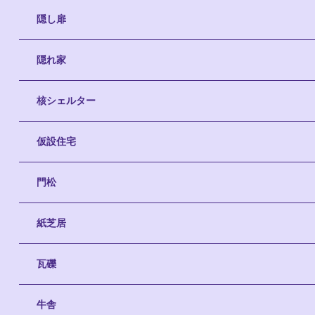
隠し扉
隠れ家
核シェルター
仮設住宅
門松
紙芝居
瓦礫
牛舎