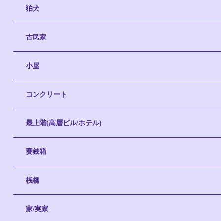
狛犬
古民家
小屋
コンクリート
最上階(高層ビル/ホテル)
賽銭箱
桟橋
家/実家