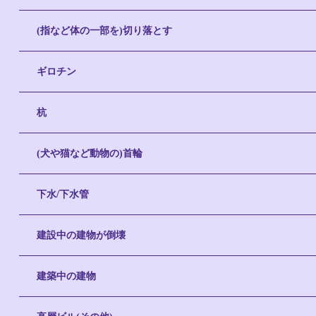
(指など体の一部を)切り落とす
ギロチン
杭
(犬や猫など動物の)首輪
下水/下水管
建設中の建物が倒壊
建築中の建物