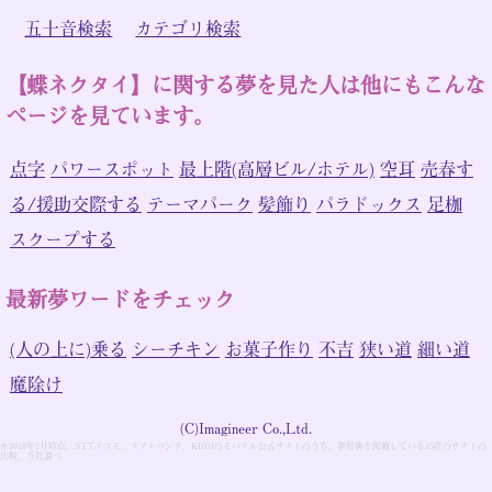
五十音検索
カテゴリ検索
【蝶ネクタイ】に関する夢を見た人は他にもこんな
ページを見ています。
点字
パワースポット
最上階(高層ビル/ホテル)
空耳
売春す
る/援助交際する
テーマパーク
髪飾り
パラドックス
足枷
スクープする
最新夢ワードをチェック
(人の上に)乗る
シーチキン
お菓子作り
不吉
狭い道
細い道
魔除け
(C)Imagineer Co.,Ltd.
※2018年1月時点。NTTドコモ、ソフトバンク、KDDIのモバイル公式サイトのうち、夢辞典を掲載している15件のサイトの
比較。当社調べ