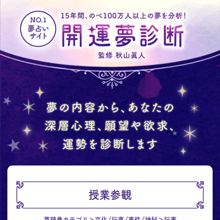
授業参観
夢辞典カテゴリ
文化/行事/事件/神秘
行事