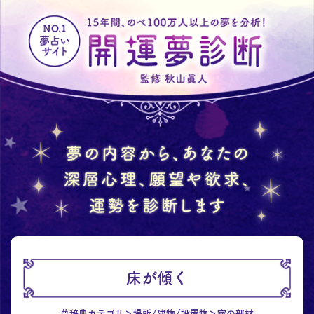
床が傾く
夢辞典カテゴリ
場所/建物/設置物
家の部材