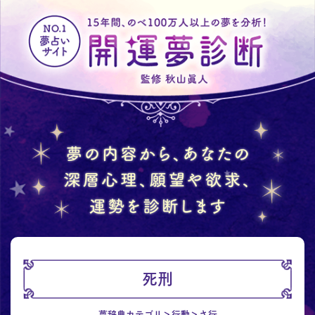
死刑
夢辞典カテゴリ
行動
さ行