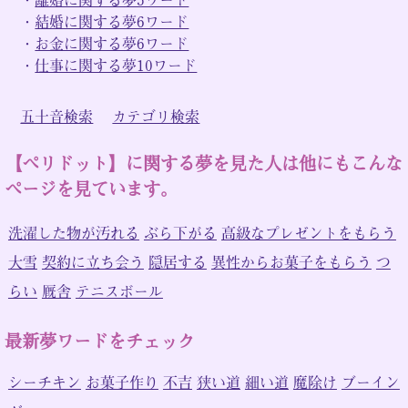
・
結婚に関する夢6ワード
・
お金に関する夢6ワード
・
仕事に関する夢10ワード
五十音検索
カテゴリ検索
【ペリドット】に関する夢を見た人は他にもこんな
ページを見ています。
洗濯した物が汚れる
ぶら下がる
高級なプレゼントをもらう
大雪
契約に立ち会う
隠居する
異性からお菓子をもらう
つ
らい
厩舎
テニスボール
最新夢ワードをチェック
シーチキン
お菓子作り
不吉
狭い道
細い道
魔除け
ブーイン