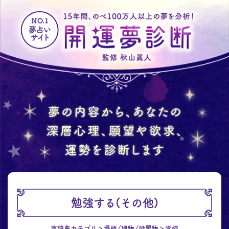
勉強する(その他)
夢辞典カテゴリ
場所/建物/設置物
学校