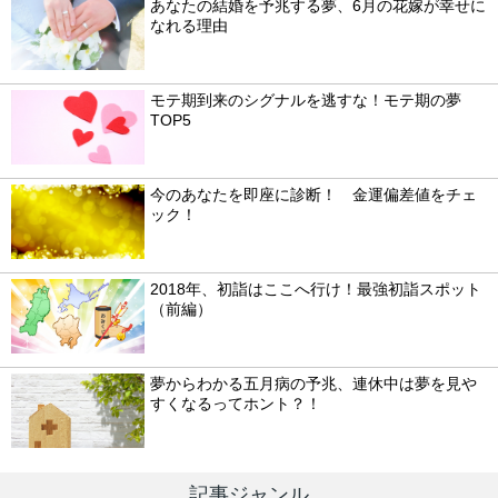
あなたの結婚を予兆する夢、6月の花嫁が幸せに
なれる理由
モテ期到来のシグナルを逃すな！モテ期の夢
TOP5
今のあなたを即座に診断！ 金運偏差値をチェ
ック！
2018年、初詣はここへ行け！最強初詣スポット
（前編）
夢からわかる五月病の予兆、連休中は夢を見や
すくなるってホント？！
記事ジャンル